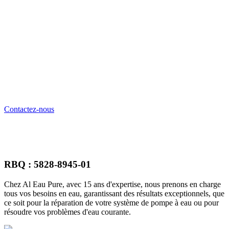
DEMANDEZ UNE SOUMISSION
GRATUITE
Besoin d'une estimation pour vos projets liés à l'eau ? Demandez dès
maintenant une soumission personnalisée. Notre équipe se fera un
plaisir de vous fournir un devis détaillé, adapté à vos besoins
spécifiques.
Contactez-nous
RBQ : 5828-8945-01
Chez Al Eau Pure, avec 15 ans d'expertise, nous prenons en charge
tous vos besoins en eau, garantissant des résultats exceptionnels, que
ce soit pour la réparation de votre système de pompe à eau ou pour
résoudre vos problèmes d'eau courante.